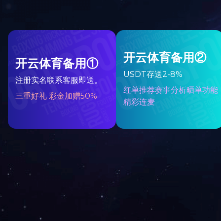
眼镜擦片mk登录_MK(中国)
简述： MES-SB-L型眼镜擦片mk登录_MK(中国)由mk登录
_MK(中国)研发设计制造。 主要用于眼镜、电脑、手机等
清洁使用。集自动裁切、加液、包装于一体，
2025-08-11
网站首页
| 关于我们
| 产品中心