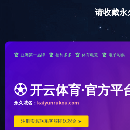
首页
关于我们
产品中心
公司概况