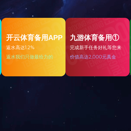
| 新闻动态
| 工程案例
| 在线留言
| 联系我们
| 阿里巴巴