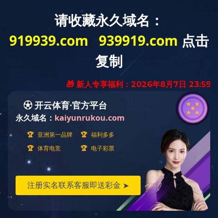
四边封mk登录_MK(中国)系列
铝箔折叠机系列
mk登录_MK(中国)系列
折叠机系列
复卷机系列
湿巾包装系列
无纺布分切机
无尘擦拭纸机械
医用敷料mk登录_MK(中国)
铝箔折叠机
面膜折叠机
涂胶漆