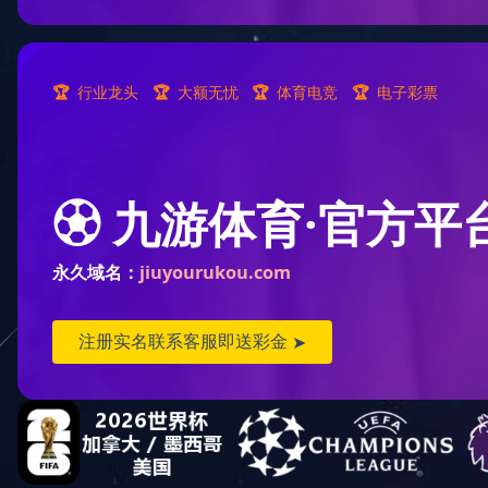
铝箔折叠机
面膜折叠机
涂胶漆