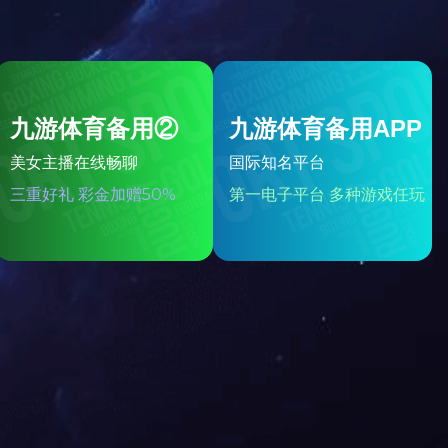
在线留言
服务热线
微信咨询
返回顶部