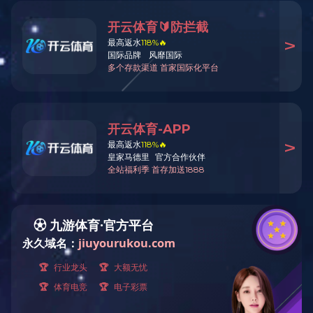
一、设备准备
检查设备状态
在操作四边封mk登录_MK(中国)之前，首先需要检查设备的外观和
内部结构是否完好，确保没有明显的损坏或松动部件。检查电源线、气
管、液压管等连接是否牢固，避免因连接不良导致设备故障。
清洁设备
使用干净的布或专用清洁工具对设备的工作台、输送带、封口模具
等部位进行清洁，确保没有灰尘、油污或残留物，以免影响包装质量。
检查包装材料
确保包装材料（如薄膜、袋子等）符合设备要求，且数量充足。检
查包装材料是否有破损或褶皱，避免因材料问题导致包装失败。
润滑设备
根据设备说明书的要求，对设备的运动部件（如链条、轴承、滑块
等）进行润滑，确保设备运行顺畅。
二、参数设置
设定温度
根据包装材料的特性，设置封口温度。温度过高可能导致材料熔化