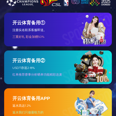
能够顺利进入设备并完成包装。
四、启动运行
开机
打开设备的电源开关，启动设备。观察设备的运行状态，确保各部
件正常运转。
试运行
在正式生产前，进行试运行。将少量产品和包装材料放入设备，观
察包装效果。如果发现问题，及时调整参数。
正式生产
试运行确认无误后，开始正式生产。操作人员需密切关注设备的运
行状态，确保包装过程顺利进行。
五、质量检查
检查封口质量
定期抽取包装好的产品，检查封口是否牢固、均匀，是否存在漏
气、漏液等问题。
检查包装外观
检查包装袋的外观是否平整、无褶皱，印刷是否清晰，是否存在破
损或污染。