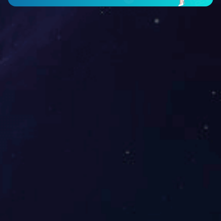
安全操作
操作人员需穿戴好防护装备，如手套、口罩等，避免在操作过程中
受伤。设备运行时，禁止将手或其他物体伸入设备内部。
遵守操作规程
严格按照设备说明书和操作规程进行操作，避免因操作不当导致设
备故障或安全事故。
及时处理异常
在设备运行过程中，如发现异常声音、异味或其他异常情况，应立
即停机检查，排除故障后再继续运行。
培训操作人员
确保操作人员经过专业培训，熟悉设备的结构、性能和操作方法，
能够正确处理突发情况。
八、总结
四边封mk登录_MK(中国)的操作步骤虽然看似复杂，但只要按照规
范流程进行操作，并注重设备的维护和保养，就能确保设备高效、稳定
地运行，生产出高质量的包装产品。操作人员需具备一定的专业知识和
技能，严格遵守操作规程，确保生产安全和产品质量。通过科学的管理