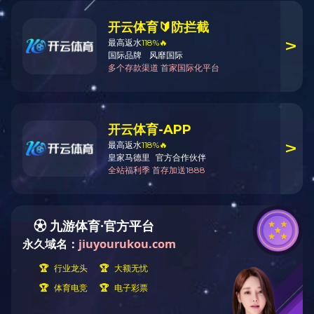
网笼机
自动落管小复卷机
复卷机厂家
全自动打孔复卷机