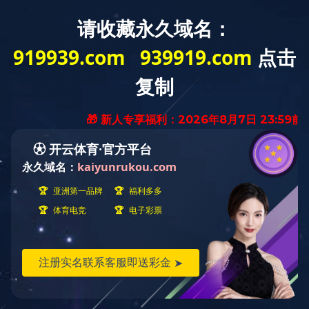
四边封mk登录_MK(中国)系列
铝箔折叠机系列
mk登录_MK(中国)系列
折叠机系列
复卷机系列
湿巾包装系列
无纺布分切机
无尘擦拭纸机械
医用敷料mk登录_MK(中国)
铝箔折叠机
面膜折叠机
涂胶漆