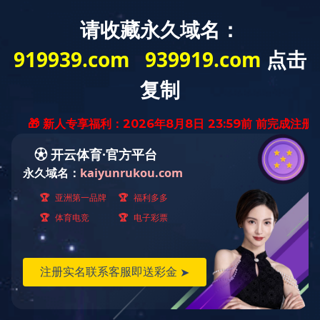
四边封mk登录_MK(中国)系列
铝箔折叠机系列
mk登录_MK(中国)系列
折叠机系列
复卷机系列
湿巾包装系列
无纺布分切机
无尘擦拭纸机械
医用敷料mk登录_MK(中国)
铝箔折叠机
面膜折叠机
涂胶漆