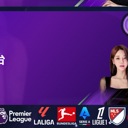
酒精片mk登录_MK(中
立即询价
联系我们
0518-86995880
769912288@qq.com