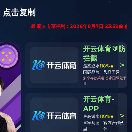
0518-86995880
巴
切机
无尘擦拭纸机械
医用敷料mk登录_MK(中国)