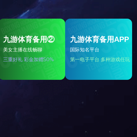
在线留言
服务热线
微信咨询
返回顶部