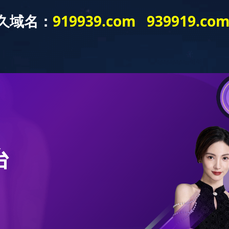
新闻动态
工程案例
在线留言
联系我们
阿里巴
MK(中国)系列
折叠机系列
复卷机系列
湿巾包装系列
无纺布分